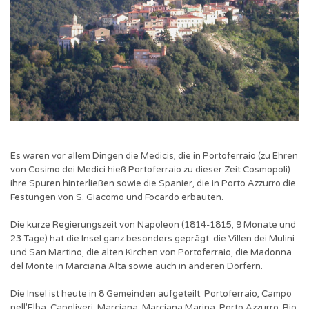
Es waren vor allem Dingen die Medicis, die in Portoferraio (zu Ehren
von Cosimo dei Medici hieß Portoferraio zu dieser Zeit Cosmopoli)
ihre Spuren hinterließen sowie die Spanier, die in Porto Azzurro die
Festungen von S. Giacomo und Focardo erbauten.
Die kurze Regierungszeit von Napoleon (1814-1815, 9 Monate und
23 Tage) hat die Insel ganz besonders geprägt: die Villen dei Mulini
und San Martino, die alten Kirchen von Portoferraio, die Madonna
del Monte in Marciana Alta sowie auch in anderen Dörfern.
Die Insel ist heute in 8 Gemeinden aufgeteilt: Portoferraio, Campo
nell'Elba, Capoliveri, Marciana, Marciana Marina, Porto Azzurro, Rio