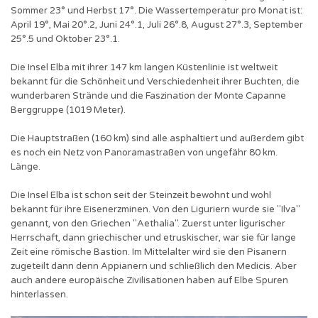
Sommer 23° und Herbst 17°. Die Wassertemperatur pro Monat ist:
April 19°, Mai 20°.2, Juni 24°.1, Juli 26°.8, August 27°.3, September
25°.5 und Oktober 23°.1.
Die Insel Elba mit ihrer 147 km langen Küstenlinie ist weltweit
bekannt für die Schönheit und Verschiedenheit ihrer Buchten, die
wunderbaren Strände und die Faszination der Monte Capanne
Berggruppe (1019 Meter).
Die Hauptstraßen (160 km) sind alle asphaltiert und außerdem gibt
es noch ein Netz von Panoramastraßen von ungefähr 80 km.
Länge.
Die Insel Elba ist schon seit der Steinzeit bewohnt und wohl
bekannt für ihre Eisenerzminen. Von den Liguriern wurde sie "Ilva"
genannt, von den Griechen "Aethalia". Zuerst unter ligurischer
Herrschaft, dann griechischer und etruskischer, war sie für lange
Zeit eine römische Bastion. Im Mittelalter wird sie den Pisanern
zugeteilt dann denn Appianern und schließlich den Medicis. Aber
auch andere europäische Zivilisationen haben auf Elbe Spuren
hinterlassen.