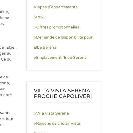
»Types d'appartements
tine,
»Prix
e Rome
tes
»Offres promotionnelles
s
»Demande de disponibilité pour
e l'Elbe.
Elba Serena
ages au
»Emplacement "Elba Serena"
 Ce qui
le de
acona,
our
VILLA VISTA SERENA
et doté
PROCHE CAPOLIVERI
isants
»Villa Vista Serena
e retour
»Raisons de choisir Vista
e.