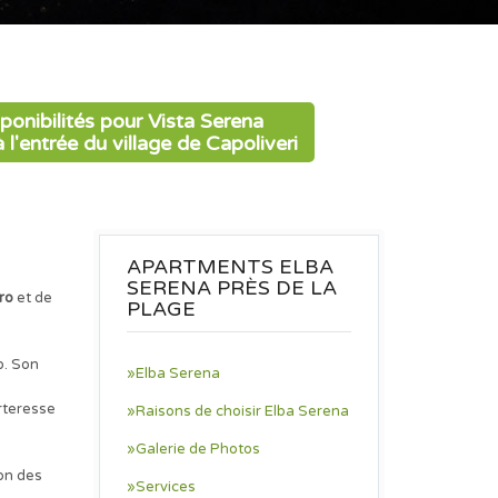
sponibilités pour Vista Serena
l'entrée du village de Capoliveri
APARTMENTS ELBA
SERENA PRÈS DE LA
ro
et de
PLAGE
o. Son
»Elba Serena
rteresse
»Raisons de choisir Elba Serena
»Galerie de Photos
on des
»Services