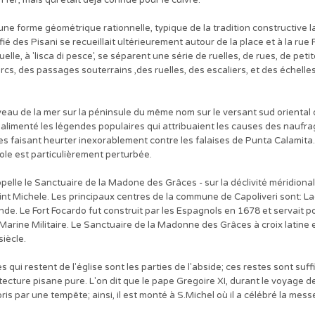
n fer, mais qui était déjà connue pour le cuivre.
 une forme géométrique rationnelle, typique de la tradition constructive la
ié des Pisani se recueillait ultérieurement autour de la place et à la ru
uelle, à 'lisca di pesce', se séparent une série de ruelles, de rues, de peti
rcs, des passages souterrains ,des ruelles, des escaliers, et des échelle
au de la mer sur la péninsule du même nom sur le versant sud oriental d
 alimenté les légendes populaires qui attribuaient les causes des naufr
 les faisant heurter inexorablement contre les falaises de Punta Calamita.
ssole est particulièrement perturbée.
appelle le Sanctuaire de la Madone des Grâces - sur la déclivité méridiona
Saint Michele. Les principaux centres de la commune de Capoliveri sont: L
de. Le Fort Focardo fut construit par les Espagnols en 1678 et servait p
a Marine Militaire. Le Sanctuaire de la Madonne des Grâces à croix latine 
siècle.
 qui restent de l'église sont les parties de l'abside; ces restes sont suff
itecture pisane pure. L'on dit que le pape Gregoire XI, durant le voyage d
is par une tempête; ainsi, il est monté à S.Michel où il a célébré la mess