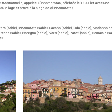
 traditionnelle, appelée «l'Innamorata», célébrée le 14 Juillet avec une
u village et arrive à la plage de «l'Innamorata».
rrato (sable), Innamorata (sable), Lacona (sable), Lido (sable), Madonna de
rcone (sable), Naregno (sable), Norsi (sable), Pareti (sable), Remaiolo (sa
e)