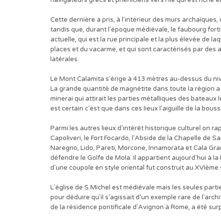
navigateurs grecs et phéniciens vers l'île qui est riche e
Cette dernière a pris, à l'intérieur des murs archaïques,
tandis que, durant l'époque médiévale, le faubourg fortif
actuelle, qui est la rue principale et la plus élevée de laq
places et du vacarme, et qui sont caractérisés par des a
latérales.
Le Mont Calamita s'érige à 413 mètres au-dessus du nive
La grande quantité de magnétite dans toute la région a
minerai qui attirait les parties métalliques des bateaux
est certain c'est que dans ces lieux l'aiguille de la bou
Parmi les autres lieux d'intérêt historique culturel on r
Capoliveri, le Fort Focardo, l'Abside de la Chapelle de 
Naregno, Lido, Pareti, Morcone, Innamorata et Cala Gran
défendre le Golfe de Mola. Il appartient aujourd'hui à l
d'une coupole en style oriental fut construit au XVIème 
L'église de S.Michel est médiévale mais les seules parties
pour déduire qu'il s'agissait d'un exemple rare de l'arch
de la résidence pontificale d'Avignon à Rome, a été surpr